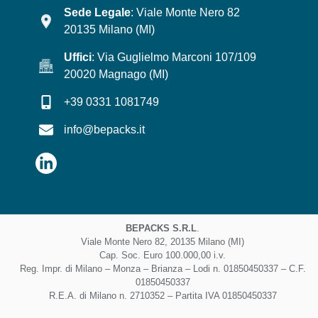
Sede Legale
: Viale Monte Nero 82
20135 Milano (MI)
Uffici
: Via Guglielmo Marconi 107/109
20020 Magnago (MI)
+39 0331 1081749
info@bepacks.it
BEPACKS S.R.L
.
Viale Monte Nero 82, 20135 Milano (MI)
Cap. Soc. Euro 100.000,00 i.v.
Reg. Impr. di Milano – Monza – Brianza – Lodi n. 01850450337 – C.F.
01850450337
R.E.A. di Milano n. 2710352 – Partita IVA 01850450337