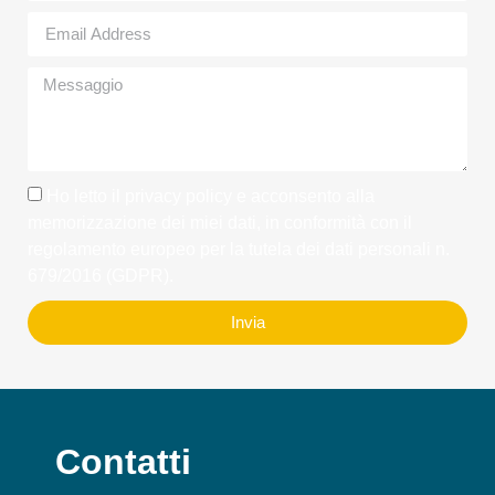
Ho letto il
privacy policy
e acconsento alla
memorizzazione dei miei dati, in conformità con il
regolamento europeo per la tutela dei dati personali n.
679/2016 (GDPR).
Invia
Contatti