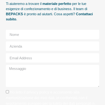
Ti aiuteremo a trovare il
materiale perfetto
per le tue
esigenze di confezionamento e di business. Il team di
BEPACKS
è pronto ad aiutarti. Cosa aspetti?
Contattaci
subito
.
Ho letto il
privacy policy
e acconsento alla
memorizzazione dei miei dati, in conformità con il
regolamento europeo per la tutela dei dati personali n.