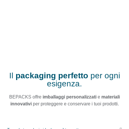
Scopri le migliori
soluzioni
di
packaging
per il tuo business
Il
packaging perfetto
per ogni
esigenza.
BEPACKS offre
imballaggi personalizzati
e
materiali
innovativi
per proteggere e conservare i tuoi prodotti.