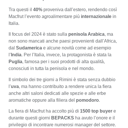
Tra questi il
40%
proveniva dall’estero, rendendo così
Macfrut l’evento agroalimentare più
internazionale
in
Italia.
Il focus del 2024 è stato sulla
penisola Arabica
, ma
non sono mancati anche paesi provenienti dall’Africa,
dal
Sudamerica
e alcune novità come ad esempio
l’
India
. Per l’Italia, invece, la protagonista è stata la
Puglia
, famosa per i suoi prodotti di alta qualità,
conosciuti in tutta la penisola e nel mondo.
Il simbolo dei tre giorni a Rimini è stata senza dubbio
l’
uva
, ma hanno contribuito a rendere unica la fiera
anche altri saloni dedicati alle spezie e alle erbe
aromatiche oppure alla filiera del
pomodoro
.
La fiera di Macfrut ha accolto più di
1500 top buyer
e
durante questi giorni
BEPACKS
ha avuto l’onore e il
privilegio di incontrare numerosi manager del settore.