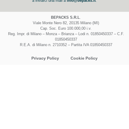
a inviarci una mail a
info@bepacks.it
.
BEPACKS S.R.L
.
Viale Monte Nero 82, 20135 Milano (MI)
Cap. Soc. Euro 100.000,00 i.v.
Reg. Impr. di Milano – Monza – Brianza – Lodi n. 01850450337 – C.F.
01850450337
R.E.A. di Milano n. 2710352 – Partita IVA 01850450337
Privacy Policy
Cookie Policy