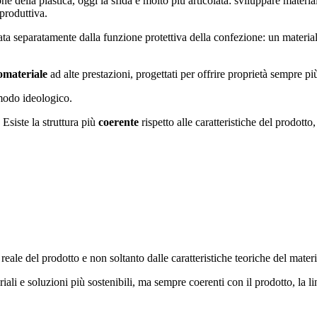
one della plastica, oggi la sfida è molto più articolata: sviluppare materiali
 produttiva.
utata separatamente dalla funzione protettiva della confezione: un mater
materiale
ad alte prestazioni, progettati per offrire proprietà sempre più
 modo ideologico.
Esiste la struttura più
coerente
rispetto alle caratteristiche del prodotto
le del prodotto e non soltanto dalle caratteristiche teoriche del materi
li e soluzioni più sostenibili, ma sempre coerenti con il prodotto, la li