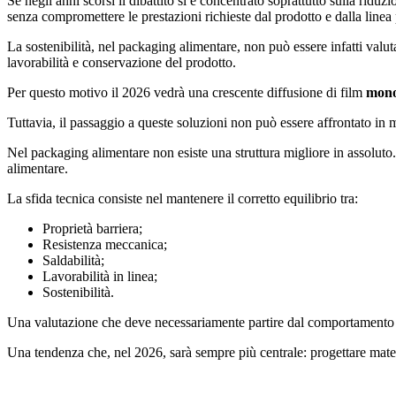
Se negli anni scorsi il dibattito si è concentrato soprattutto sulla riduzi
senza compromettere le prestazioni richieste dal prodotto e dalla linea
La sostenibilità, nel packaging alimentare, non può essere infatti val
lavorabilità e conservazione del prodotto.
Per questo motivo il 2026 vedrà una crescente diffusione di film
mono
Tuttavia, il passaggio a queste soluzioni non può essere affrontato in
Nel packaging alimentare non esiste una struttura migliore in assoluto. 
alimentare.
La sfida tecnica consiste nel mantenere il corretto equilibrio tra:
Proprietà barriera;
Resistenza meccanica;
Saldabilità;
Lavorabilità in linea;
Sostenibilità.
Una valutazione che deve necessariamente partire dal comportamento rea
Una tendenza che, nel 2026, sarà sempre più centrale: progettare materia