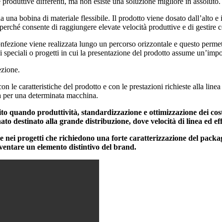
produttive differenti, ma non esiste una soluzione migliore in assoluto.
una bobina di materiale flessibile. Il prodotto viene dosato dall’alto e
perché consente di raggiungere elevate velocità produttive e di gestire 
fezione viene realizzata lungo un percorso orizzontale e questo permett
 speciali o progetti in cui la presentazione del prodotto assume un’impo
ezione.
con le caratteristiche del prodotto e con le prestazioni richieste alla lin
a per una determinata macchina.
rito quando produttività, standardizzazione e ottimizzazione dei co
to destinato alla grande distribuzione, dove velocità di linea ed e
 nei progetti che richiedono una forte caratterizzazione del packag
 diventare un elemento distintivo del brand.