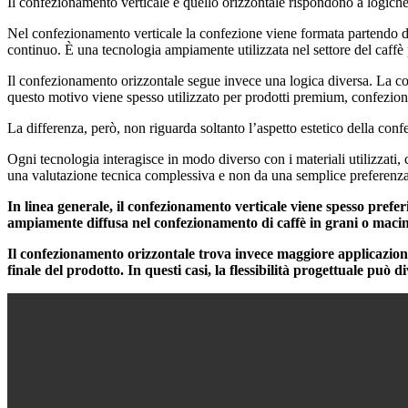
Il confezionamento verticale e quello orizzontale rispondono a logiche 
Nel confezionamento verticale la confezione viene formata partendo da 
continuo. È una tecnologia ampiamente utilizzata nel settore del caffè 
Il confezionamento orizzontale segue invece una logica diversa. La con
questo motivo viene spesso utilizzato per prodotti premium, confezioni
La differenza, però, non riguarda soltanto l’aspetto estetico della conf
Ogni tecnologia interagisce in modo diverso con i materiali utilizzati, 
una valutazione tecnica complessiva e non da una semplice preferenz
In linea generale, il confezionamento verticale viene spesso prefe
ampiamente diffusa nel confezionamento di caffè in grani o macina
Il confezionamento orizzontale trova invece maggiore applicazione
finale del prodotto. In questi casi, la flessibilità progettuale può