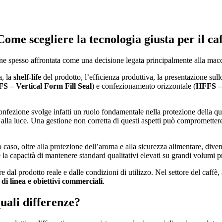
me scegliere la tecnologia giusta per il ca
ene spesso affrontata come una decisione legata principalmente alla macc
a, la
shelf-life
del prodotto, l’efficienza produttiva, la presentazione sul
S – Vertical Form Fill Seal
) e confezionamento orizzontale (
HFFS – 
confezione svolge infatti un ruolo fondamentale nella protezione della qual
 e alla luce. Una gestione non corretta di questi aspetti può compromette
 caso, oltre alla protezione dell’aroma e alla sicurezza alimentare, dive
e la capacità di mantenere standard qualitativi elevati su grandi volumi p
al prodotto reale e dalle condizioni di utilizzo. Nel settore del caffè,
à di linea e obiettivi commerciali
.
uali differenze?